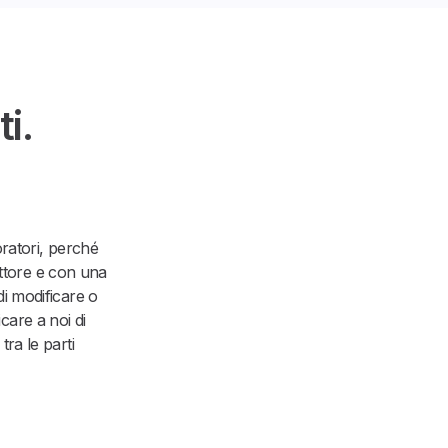
i.
oratori, perché
ettore e con una
di modificare o
care a noi di
tra le parti