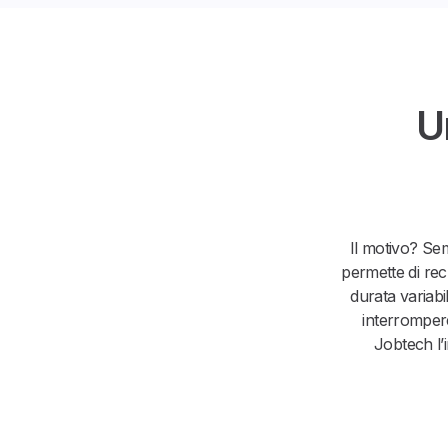
U
Il motivo? Sem
permette di rec
durata variabi
interrompere
Jobtech l’i