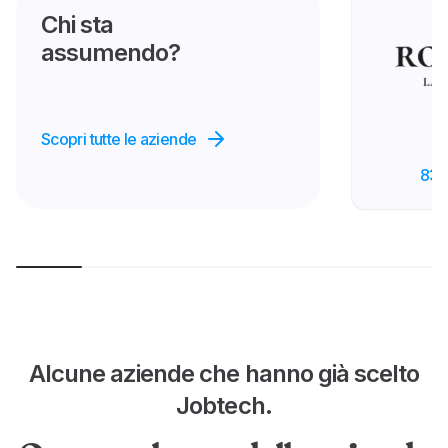
Chi sta
assumendo?
Scopri tutte le aziende
83 o
Alcune aziende che hanno già scelto
Jobtech.