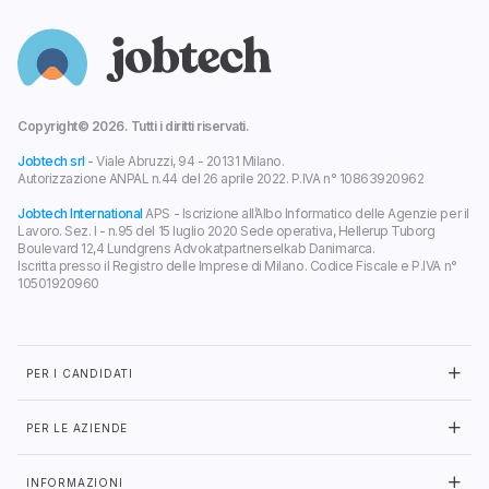
Copyright©
2026
. Tutti i diritti riservati.
Jobtech srl
- Viale Abruzzi, 94 - 20131 Milano.
Autorizzazione ANPAL n.44 del 26 aprile 2022. P.IVA n° 10863920962
Jobtech International
APS - Iscrizione all’Albo Informatico delle Agenzie per il
Lavoro. Sez. I - n.95 del 15 luglio 2020 Sede operativa, Hellerup Tuborg
Boulevard 12,4 Lundgrens Advokatpartnerselkab Danimarca.
Iscritta presso il Registro delle Imprese di Milano. Codice Fiscale e P.IVA n°
10501920960
PER I CANDIDATI
PER LE AZIENDE
INFORMAZIONI