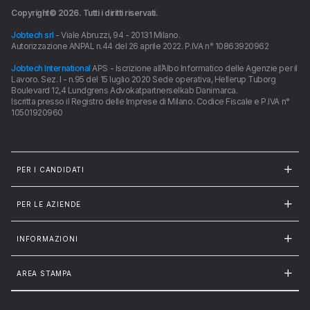
Copyright©
2026
. Tutti i diritti riservati.
Jobtech srl
- Viale Abruzzi, 94 - 20131 Milano.
Autorizzazione ANPAL n.44 del 26 aprile 2022. P.IVA n° 10863920962
Jobtech International
APS - Iscrizione all’Albo Informatico delle Agenzie per il
Lavoro. Sez. I - n.95 del 15 luglio 2020 Sede operativa, Hellerup Tuborg
Boulevard 12,4 Lundgrens Advokatpartnerselkab Danimarca.
Iscritta presso il Registro delle Imprese di Milano. Codice Fiscale e P.IVA n°
10501920960
PER I CANDIDATI
PER LE AZIENDE
INFORMAZIONI
AREA STAMPA