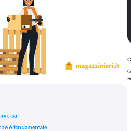
C
C
R
 inversa
erchè è fondamentale