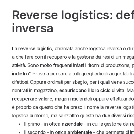
Reverse logistics: def
inversa
La reverse logistic
, chiamata anche logistica inversa o di
a che fare con il recupero e la gestione dei resi di un magazz
attività. Sono molto frequenti infatti i ritorni di produzione,
indietro
”. Prova a pensare a tutti quegli articoli acquistati t
difettosi. Oppure ordinati per sbaglio, per i quali viene succ
rientrati in magazzino,
esauriscono il loro ciclo di vita
. Ma
recuperare valore
, magari riciclandoli oppure effettuando 
è proprio da questo che ha preso il nome la reverse logist
logistica di ritorno, ma senz’altro questa ha
due diversi ris
Il primo - in ottica
aziendale
- in cui la gestione dei
Il secondo - in ottica
ambientale
- che permette di i