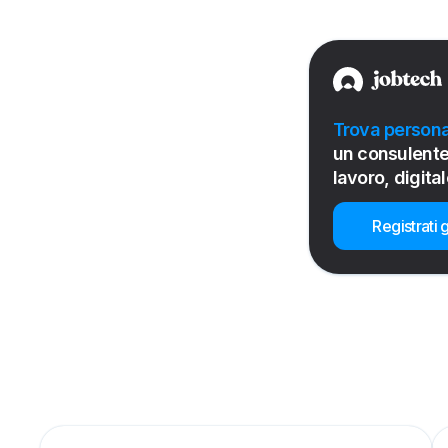
Trova persona
un consulente
lavoro, digital
Registrati g