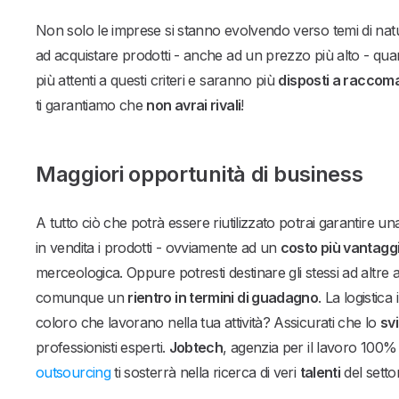
Non solo le imprese si stanno evolvendo verso temi di natu
ad acquistare prodotti - anche ad un prezzo più alto - qu
più attenti a questi criteri e saranno più
disposti a raccoma
ti garantiamo che
non avrai rivali
!
Maggiori opportunità di business
A tutto ciò che potrà essere riutilizzato potrai garantire u
in vendita i prodotti - ovviamente ad un
costo più vantagg
merceologica. Oppure potresti destinare gli stessi ad altre
comunque un
rientro in termini di guadagno
. La logistic
coloro che lavorano nella tua attività? Assicurati che lo
sv
professionisti esperti.
Jobtech
, agenzia per il lavoro 100% d
outsourcing
ti sosterrà nella ricerca di veri
talenti
del settor