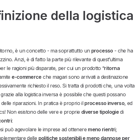
inizione della logistica
 ritorno, è un concetto - ma soprattutto un
processo
- che ha
ino. Anzi, è di fatto la parte più rilevante di quest’ultima
 per le ragioni più disparate, per cui un prodotto “
ritorna
ramite
e-commerce
che magari sono arrivati a destinazione
essivamente richiesto il reso. Si tratta di prodotti che, una volta
 grazie alla logistica inversa è possibile che questi possano
delle riparazioni. In pratica è proprio il
processo inverso
, ed
ics! Non esistono delle vere e proprie
diverse tipologie
di
contri
:
 resi può agevolare le imprese ad ottenere
meno rientri
;
mplementare delle
politiche sostenibili e meno dannose per