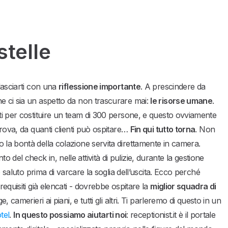
stelle
lasciarti con una
riflessione importante
. A prescindere da
e ci sia un aspetto da non trascurare mai:
le risorse umane
.
nti per costituire un team di 300 persone, e questo ovviamente
trova, da quanti clienti può ospitare…
Fin qui tutto torna
. Non
o la bontà della colazione servita direttamente in camera.
o del check in, nelle attività di pulizie, durante la gestione
o saluto prima di varcare la soglia dell’uscita. Ecco perché
requisiti già elencati - dovrebbe ospitare la
miglior squadra di
e, camerieri ai piani, e tutti gli altri. Ti parleremo di questo in un
tel
.
In questo possiamo aiutarti noi
: receptionist.it è il portale