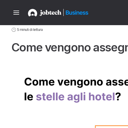
Home
Aziende
Guide
News del Settore Hospitality
Come vengo
5 minuti di lettura
Come vengono assegnate