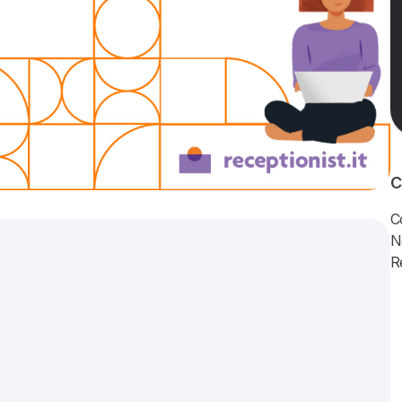
C
C
N
R