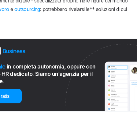
amente digitale - specializzata proprio nelle figure del mondo
avoro
e
outsourcing
: potrebbero rivelarsi le** soluzioni di cui
le
in completa autonomia, oppure con
 HR dedicato. Siamo un’agenzia per il
e.
ratis