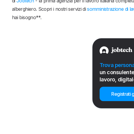
di
Jobtech
- la prima agenzia per il lavoro italiana complet
alberghiero. Scopri i nostri servizi di
somministrazione di l
hai bisogno**.
Trova persona
un consulente
lavoro, digital
Registrati g