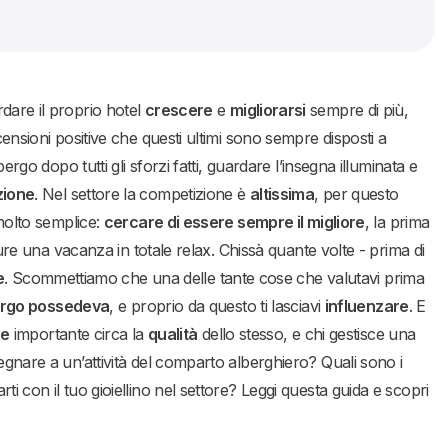
rdare il proprio hotel
crescere
e
migliorarsi
sempre di più,
censioni positive che questi ultimi sono sempre disposti a
ergo dopo tutti gli sforzi fatti, guardare l’insegna illuminata e
zione
. Nel settore la competizione è
altissima
, per questo
 molto semplice:
cercare di essere sempre il migliore
, la prima
ppure una vacanza in totale relax. Chissà quante volte - prima di
e
. Scommettiamo che una delle tante cose che valutavi prima
bergo possedeva
, e proprio da questo ti lasciavi
influenzare
. E
re
importante circa la
qualità
dello stesso, e chi gestisce una
egnare a un’attività del comparto alberghiero? Quali sono i
i con il tuo gioiellino nel settore? Leggi questa guida e scopri