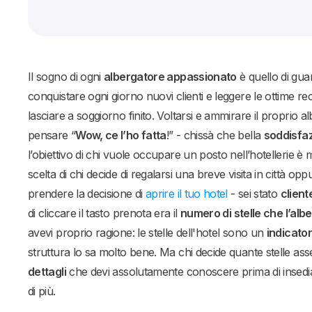
Il sogno di ogni
albergatore appassionato
è quello di gua
conquistare ogni giorno nuovi clienti e leggere le ottime re
lasciare a soggiorno finito. Voltarsi e ammirare il proprio alb
pensare “
Wow, ce l’ho fatta
!” - chissà che bella
soddisfa
l’obiettivo di chi vuole occupare un posto nell’hotellerie è
scelta di chi decide di regalarsi una breve visita in città o
prendere la decisione di
aprire il tuo hotel
- sei stato
client
di cliccare il tasto prenota era il
numero di stelle che l’al
avevi proprio ragione: le stelle dell'hotel sono un
indicato
struttura lo sa molto bene. Ma chi decide quante stelle ass
dettagli
che devi assolutamente conoscere prima di insediart
di più.