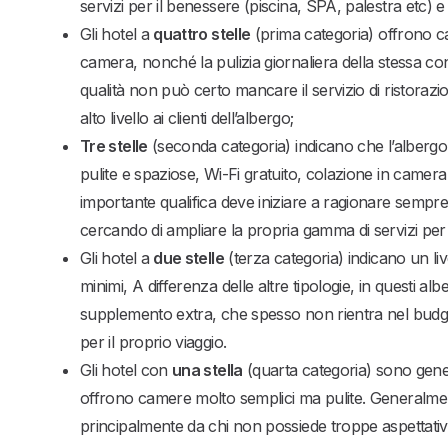
servizi per il benessere (piscina, SPA, palestra etc
Gli hotel a
quattro stelle
(prima categoria) offrono c
camera, nonché la pulizia giornaliera della stessa co
qualità non può certo mancare il servizio di ristorazio
alto livello ai clienti dell’albergo;
Tre stelle
(seconda categoria) indicano che l’albergo 
pulite e spaziose, Wi-Fi gratuito, colazione in camer
importante qualifica deve iniziare a ragionare sempre
cercando di ampliare la propria gamma di servizi pe
Gli hotel a
due stelle
(terza categoria) indicano un liv
minimi, A differenza delle altre tipologie, in questi al
supplemento extra, che spesso non rientra nel budget
per il proprio viaggio.
Gli hotel con
una stella
(quarta categoria) sono gen
offrono camere molto semplici ma pulite. Generalment
principalmente da chi non possiede troppe aspettati