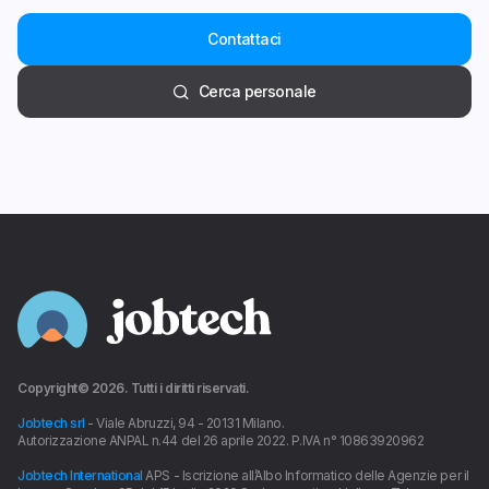
Contattaci
Cerca personale
Copyright©
2026
. Tutti i diritti riservati.
Jobtech srl
- Viale Abruzzi, 94 - 20131 Milano.
Autorizzazione ANPAL n.44 del 26 aprile 2022. P.IVA n° 10863920962
Jobtech International
APS - Iscrizione all’Albo Informatico delle Agenzie per il