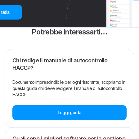
ratis
Potrebbe interessarti…
Chi redige il manuale di autocontrollo
HACCP?
Documento imprescindibile per ogni ristorante, scopriamo in
questa guida chi deve redigere il manuale di autocontrollo
HACCP.
Leggi guida
Quali sono i migliori software per la gestione