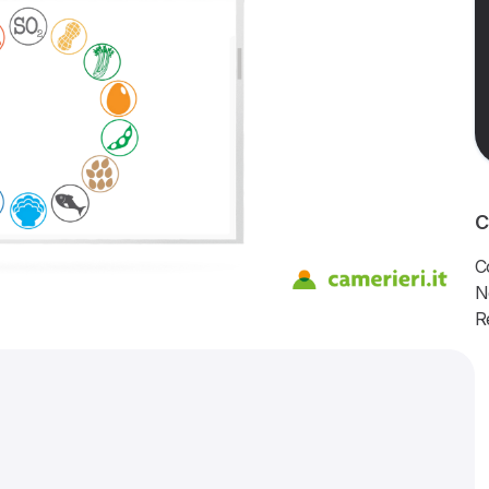
C
C
N
R