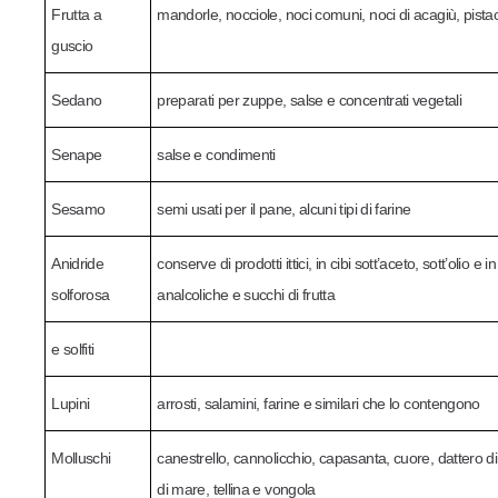
Frutta a
mandorle, nocciole, noci comuni, noci di acagiù, pista
guscio
Sedano
preparati per zuppe, salse e concentrati vegetali
Senape
salse e condimenti
Sesamo
semi usati per il pane, alcuni tipi di farine
Anidride
conserve di prodotti ittici, in cibi sott’aceto, sott’olio 
solforosa
analcoliche e succhi di frutta
e solfiti
Lupini
arrosti, salamini, farine e similari che lo contengono
Molluschi
canestrello, cannolicchio, capasanta, cuore, dattero di
di mare, tellina e vongola