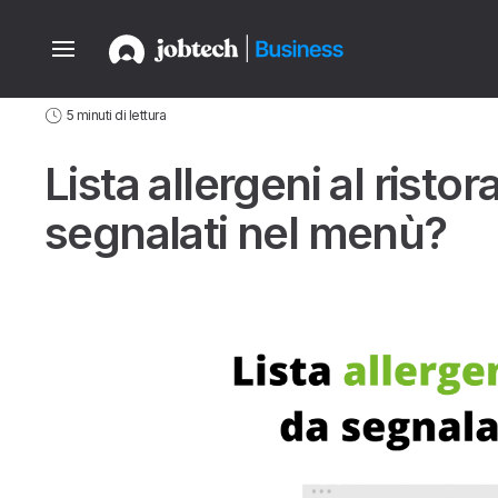
Home
Aziende
Guide
News del settore Ho.Re.Ca.
Lista allerg
5 minuti di lettura
Lista allergeni al risto
segnalati nel menù?