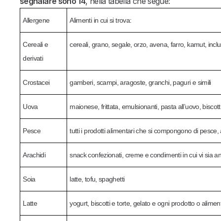
segnalare sono 14
, nella tabella che segue:
Allergene
Alimenti in cui si trova:
Cereali e
cereali, grano, segale, orzo, avena, farro, kamut, inclusi
derivati
Crostacei
gamberi, scampi, aragoste, granchi, paguri e simili
Uova
maionese, frittata, emulsionanti, pasta all’uovo, biscott
Pesce
tutti i prodotti alimentari che si compongono di pesce
Arachidi
snack confezionati, creme e condimenti in cui vi sia 
Soia
latte, tofu, spaghetti
Latte
yogurt, biscotti e torte, gelato e ogni prodotto o alimen