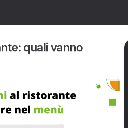
eni al ristorante: quali vanno segnalati nel menù?
rante: quali vanno