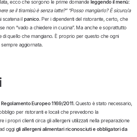
tavolata, ecco che sorgono le prime domande
leggendo il menù
:
re se il tiramisù è senza latte?” “Posso mangiarlo? È sicuro/a
 scatena il
panico
. Per i dipendenti del ristorante, certo, che
se non “vado a chiedere in cucina”. Ma anche e soprattutto
e di quello che mangiano. È proprio per questo che ogni
lla sempre aggiornata.
i
l
Regolamento Europeo 1169/2011
. Questo è stato necessario,
’obbligo per ristoranti e locali che prevedono la
 propri clienti circa gli allergeni utilizzati nella preparazione
ad oggi
gli allergeni alimentari riconosciuti e obbligatori da