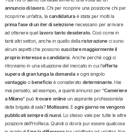
annuncio di lavoro
. Chi per ricoprire una posizione chi per
ricoprirne un’altra, la
candidatura
è stata per molti la
prima fase di un iter di selezione
necessario per arrivare
ad ottenere quel
lavoro tanto desiderato.
Così come in
tanti altri settori, anche in quello della
ristorazione
ci sono
alcuni aspetti che possono
suscitare maggiormente il
proprio interesse a candidarsi
. Anche perché oggi ci
ritroviamo in una situazione del mercato in cui l’
offerta
supera di gran lunga la domanda
e ogni singolo
vantaggio
o
beneficio
è considerato
determinante
. Hai
mai pensato, ad esempio, a quanti annunci per “
Cameriere
a Milano
” può
trovare
online
un aspirante professionista
della brigata di sala?
Moltissimi
. E
ogni giorno ne vengono
pubblicati sempre di nuovi
. Lo stesso vale per tutte le altre
posizioni dell’HoReca. Quindi ci dovrà pur essere qualcosa
in grado di
fare la differenza
tra un’offerta ed un’altra. Noi