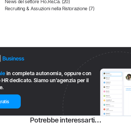
News del settore Ho.Re.Ca. (20)
Recruiting & Assuzioni nella Ristorazione (7)
le
in completa autonomia, oppure con
 HR dedicato. Siamo un’agenzia per il
e.
ratis
Potrebbe interessarti…