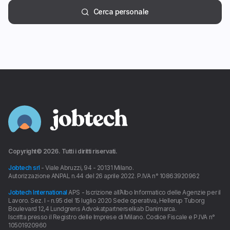
Cerca personale
Copyright©
2026
. Tutti i diritti riservati.
Jobtech srl
- Viale Abruzzi, 94 - 20131 Milano.
Autorizzazione ANPAL n.44 del 26 aprile 2022. P.IVA n° 10863920962
Jobtech International
APS - Iscrizione all’Albo Informatico delle Agenzie per il
Lavoro. Sez. I - n.95 del 15 luglio 2020 Sede operativa, Hellerup Tuborg
Boulevard 12,4 Lundgrens Advokatpartnerselkab Danimarca.
Iscritta presso il Registro delle Imprese di Milano. Codice Fiscale e P.IVA n°
10501920960