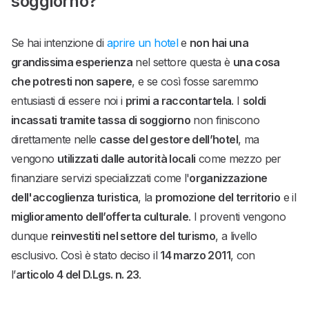
soggiorno?
Se hai intenzione di
aprire un hotel
e
non hai una
grandissima esperienza
nel settore questa è
una cosa
che potresti non sapere
, e se così fosse saremmo
entusiasti di essere noi i
primi a raccontartela
. I
soldi
incassati tramite tassa di soggiorno
non finiscono
direttamente nelle
casse del gestore dell’hotel
, ma
vengono
utilizzati dalle autorità locali
come mezzo per
finanziare servizi specializzati come l'
organizzazione
dell'accoglienza turistica
, la
promozione del territorio
e il
miglioramento dell’offerta culturale
. I proventi vengono
dunque
reinvestiti nel settore del turismo
, a livello
esclusivo. Così è stato deciso il
14 marzo 2011
, con
l’
articolo 4 del D.Lgs. n. 23
.