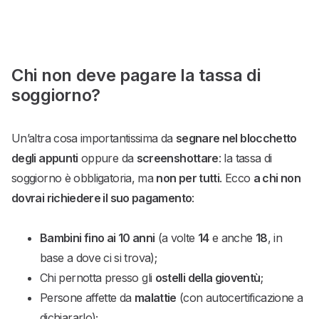
Chi non deve pagare la tassa di
soggiorno?
Un’altra cosa importantissima da
segnare nel blocchetto
degli appunti
oppure da
screenshottare
: la tassa di
soggiorno è obbligatoria, ma
non per tutti
. Ecco
a chi non
dovrai richiedere il suo pagamento
:
Bambini fino ai 10 anni
(a volte
14
e anche
18
, in
base a dove ci si trova);
Chi pernotta presso gli
ostelli della gioventù
;
Persone affette da
malattie
(con autocertificazione a
dichiararlo);