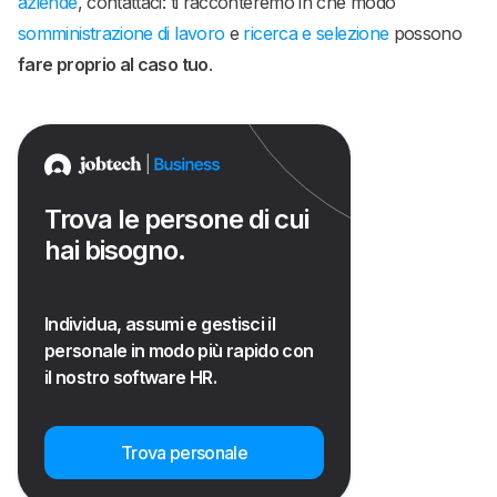
aziende
, contattaci: ti racconteremo in che modo
somministrazione di lavoro
e
ricerca e selezione
possono
fare proprio al caso tuo
.
Trova le persone di cui
hai bisogno.
Individua, assumi e gestisci il
personale in modo più rapido con
il nostro software HR.
Trova personale