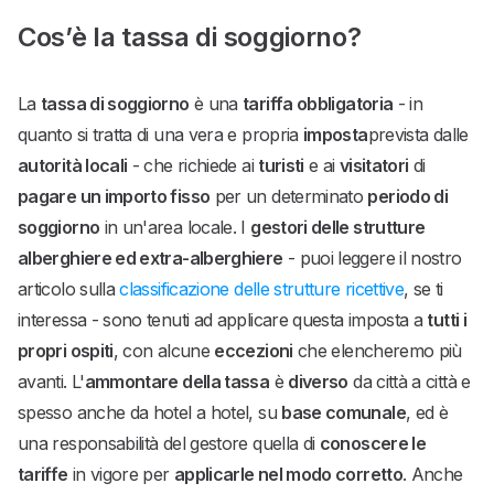
Cos’è la tassa di soggiorno?
La
tassa di soggiorno
è una
tariffa obbligatoria
- in
quanto si tratta di una vera e propria
imposta
prevista dalle
autorità locali
- che richiede ai
turisti
e ai
visitatori
di
pagare un importo fisso
per un determinato
periodo di
soggiorno
in un'area locale. I
gestori delle strutture
alberghiere ed extra-alberghiere
- puoi leggere il nostro
articolo sulla
classificazione delle strutture ricettive
, se ti
interessa - sono tenuti ad applicare questa imposta a
tutti i
propri ospiti
, con alcune
eccezioni
che elencheremo più
avanti. L'
ammontare della tassa
è
diverso
da città a città e
spesso anche da hotel a hotel, su
base comunale
, ed è
una responsabilità del gestore quella di
conoscere le
tariffe
in vigore per
applicarle nel modo corretto
. Anche