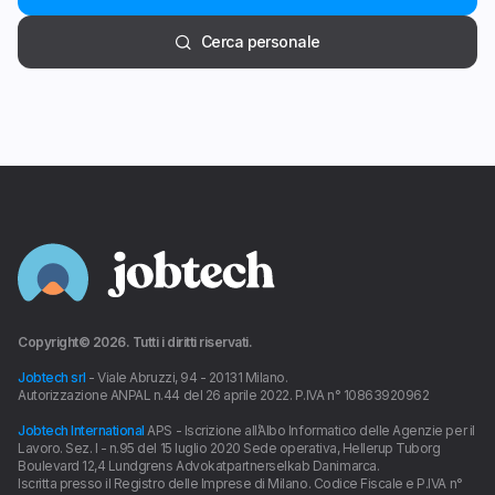
Cerca personale
Copyright©
2026
. Tutti i diritti riservati.
Jobtech srl
- Viale Abruzzi, 94 - 20131 Milano.
Autorizzazione ANPAL n.44 del 26 aprile 2022. P.IVA n° 10863920962
Jobtech International
APS - Iscrizione all’Albo Informatico delle Agenzie per il
Lavoro. Sez. I - n.95 del 15 luglio 2020 Sede operativa, Hellerup Tuborg
Boulevard 12,4 Lundgrens Advokatpartnerselkab Danimarca.
Iscritta presso il Registro delle Imprese di Milano. Codice Fiscale e P.IVA n°