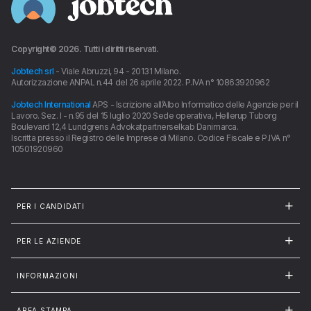
Copyright©
2026
. Tutti i diritti riservati.
Jobtech srl
- Viale Abruzzi, 94 - 20131 Milano.
Autorizzazione ANPAL n.44 del 26 aprile 2022. P.IVA n° 10863920962
Jobtech International
APS - Iscrizione all’Albo Informatico delle Agenzie per il
Lavoro. Sez. I - n.95 del 15 luglio 2020 Sede operativa, Hellerup Tuborg
Boulevard 12,4 Lundgrens Advokatpartnerselkab Danimarca.
Iscritta presso il Registro delle Imprese di Milano. Codice Fiscale e P.IVA n°
10501920960
PER I CANDIDATI
PER LE AZIENDE
INFORMAZIONI
AREA STAMPA