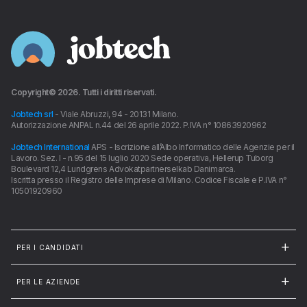
Copyright©
2026
. Tutti i diritti riservati.
Jobtech srl
- Viale Abruzzi, 94 - 20131 Milano.
Autorizzazione ANPAL n.44 del 26 aprile 2022. P.IVA n° 10863920962
Jobtech International
APS - Iscrizione all’Albo Informatico delle Agenzie per il
Lavoro. Sez. I - n.95 del 15 luglio 2020 Sede operativa, Hellerup Tuborg
Boulevard 12,4 Lundgrens Advokatpartnerselkab Danimarca.
Iscritta presso il Registro delle Imprese di Milano. Codice Fiscale e P.IVA n°
10501920960
PER I CANDIDATI
PER LE AZIENDE