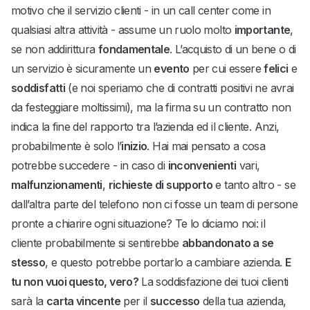
motivo che il servizio clienti - in un call center come in
qualsiasi altra attività - assume un ruolo molto
importante
,
se non addirittura
fondamentale
. L’acquisto di un bene o di
un servizio è sicuramente un
evento
per cui essere
felici
e
soddisfatti
(e noi speriamo che di contratti positivi ne avrai
da festeggiare moltissimi), ma la firma su un contratto non
indica la fine del rapporto tra l’azienda ed il cliente. Anzi,
probabilmente è solo l’
inizio
. Hai mai pensato a cosa
potrebbe succedere - in caso di
inconvenienti
vari,
malfunzionamenti
,
richieste di supporto
e tanto altro - se
dall’altra parte del telefono non ci fosse un team di persone
pronte a chiarire ogni situazione? Te lo diciamo noi: il
cliente probabilmente si sentirebbe
abbandonato a se
stesso
, e questo potrebbe portarlo a cambiare azienda.
E
tu non vuoi questo, vero?
La soddisfazione dei tuoi clienti
sarà la
carta vincente
per il
successo
della tua azienda,