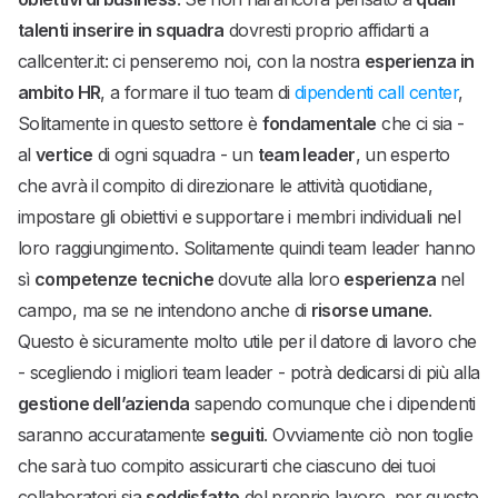
talenti inserire in squadra
dovresti proprio affidarti a
callcenter.it: ci penseremo noi, con la nostra
esperienza in
ambito HR
, a formare il tuo team di
dipendenti call center
,
Solitamente in questo settore è
fondamentale
che ci sia -
al
vertice
di ogni squadra - un
team leader
, un esperto
che avrà il compito di direzionare le attività quotidiane,
impostare gli obiettivi e supportare i membri individuali nel
loro raggiungimento. Solitamente quindi team leader hanno
sì
competenze tecniche
dovute alla loro
esperienza
nel
campo, ma se ne intendono anche di
risorse umane
.
Questo è sicuramente molto utile per il datore di lavoro che
- scegliendo i migliori team leader - potrà dedicarsi di più alla
gestione dell’azienda
sapendo comunque che i dipendenti
saranno accuratamente
seguiti
. Ovviamente ciò non toglie
che sarà tuo compito assicurarti che ciascuno dei tuoi
collaboratori sia
soddisfatto
del proprio lavoro, per questo