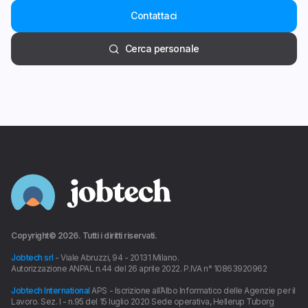
Contattaci
Cerca personale
Copyright©
2026
. Tutti i diritti riservati.
Jobtech srl
- Viale Abruzzi, 94 - 20131 Milano.
Autorizzazione ANPAL n.44 del 26 aprile 2022. P.IVA n° 10863920962
Jobtech International
APS - Iscrizione all’Albo Informatico delle Agenzie per il
Lavoro. Sez. I - n.95 del 15 luglio 2020 Sede operativa, Hellerup Tuborg