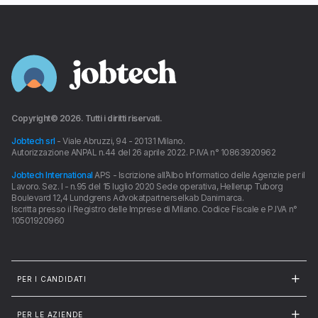
Copyright©
2026
. Tutti i diritti riservati.
Jobtech srl
- Viale Abruzzi, 94 - 20131 Milano.
Autorizzazione ANPAL n.44 del 26 aprile 2022. P.IVA n° 10863920962
Jobtech International
APS - Iscrizione all’Albo Informatico delle Agenzie per il
Lavoro. Sez. I - n.95 del 15 luglio 2020 Sede operativa, Hellerup Tuborg
Boulevard 12,4 Lundgrens Advokatpartnerselkab Danimarca.
Iscritta presso il Registro delle Imprese di Milano. Codice Fiscale e P.IVA n°
10501920960
PER I CANDIDATI
PER LE AZIENDE