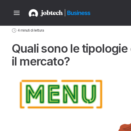
Home
Aziende
Guide
News del settore Ho.Re.Ca.
Quali sono l
4 minuti di lettura
Quali sono le tipologie 
il mercato?