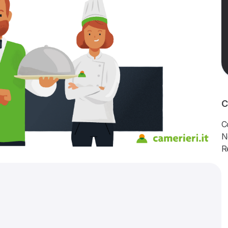
C
C
N
R