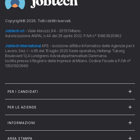
Copyright©
2026
. Tutti i diritti riservati.
Jobtech srl
- Viale Abruzzi, 94 - 20131 Milano.
Autorizzazione ANPAL n.44 del 26 aprile 2022. P.IVA n° 10863920962
Jobtech International
APS - Iscrizione all’Albo Informatico delle Agenzie per il
Lavoro. Sez. I - n.95 del 15 luglio 2020 Sede operativa, Hellerup Tuborg
Boulevard 12,4 Lundgrens Advokatpartnerselkab Danimarca.
Iscritta presso il Registro delle Imprese di Milano. Codice Fiscale e P.IVA n°
10501920960
PER I CANDIDATI
PER LE AZIENDE
INFORMAZIONI
AREA STAMPA