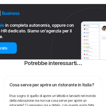
le
in completa autonomia, oppure con
 HR dedicato. Siamo un’agenzia per il
e.
ratis
Potrebbe interessarti…
Cosa serve per aprire un ristorante in Italia?
Il tuo sogno è quello di aprire un'attività e lanciarti nel mondo
della ristorazione ma non sai cosa serve per aprire un
ristorante? Ci pensiamo noi a dirtelo, con questa guida fatta