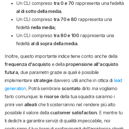
Un CLI compreso
tra 0 e 70
rappresenta una fedeltà
al di sotto della media
.
Un CLI compreso
tra 70 e 80
rappresenta una
fedeltà
nella media
;
Un CLI compreso
tra 80 e 100
rappresenta una
fedeltà
al di sopra della media
.
Inoltre, questo importante indice tiene conto anche della
frequenza d'acquisto
e della
propensione all'acquisto
futura
, due parametri grazie ai quali è possibile
implementare
strategie
davvero utili anche in ottica di
lead
generation
. Potrà sembrare
scontato
dirlo ma vogliamo
farlo comunque: le
risorse
della tua squadra saranno i
primi veri
alleati
che ti sosterranno nel rendere più alto
possibile il valore della
customer satisfaction
. E mentre tu
ti dedichi a garantire servizi di qualità impeccabile, noi
costruiamo il tuo team di professionisti dell’assistenza clienti: