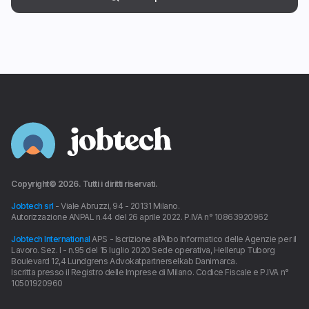
Copyright©
2026
. Tutti i diritti riservati.
Jobtech srl
- Viale Abruzzi, 94 - 20131 Milano.
Autorizzazione ANPAL n.44 del 26 aprile 2022. P.IVA n° 10863920962
Jobtech International
APS - Iscrizione all’Albo Informatico delle Agenzie per il
Lavoro. Sez. I - n.95 del 15 luglio 2020 Sede operativa, Hellerup Tuborg
Boulevard 12,4 Lundgrens Advokatpartnerselkab Danimarca.
Iscritta presso il Registro delle Imprese di Milano. Codice Fiscale e P.IVA n°
10501920960